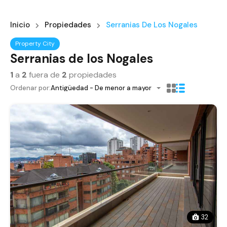
Inicio
Propiedades
Serranias De Los Nogales
Property City
Serranias de los Nogales
1
a
2
fuera de
2
propiedades
Ordenar por:
Antigüedad - De menor a mayor
32