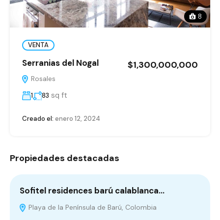
8
VENTA
Serranias del Nogal
$1,300,000,000
Rosales
sq ft
1
83
Creado el:
enero 12, 2024
Propiedades destacadas
Sofitel residences barú calablanca…
L
Playa de la Península de Barú, Colombia