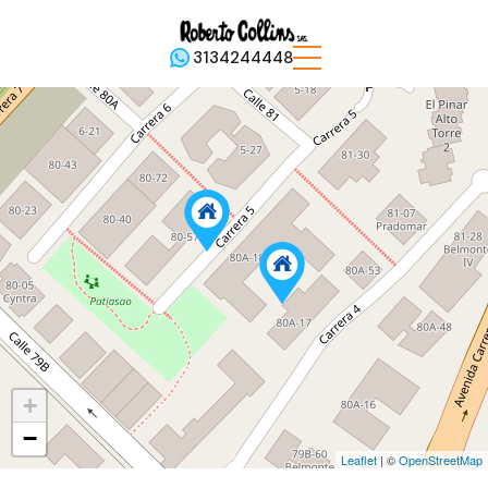
3134244448
+
−
Leaflet
| ©
OpenStreetMap