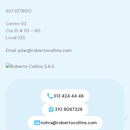
601 9278910
Centro 93
Cra 15 # 93 – 60
Local 223.
Email:
pilar@robertocollins.com
313 424 44 48
310 8087328
nohra@robertocollins.com