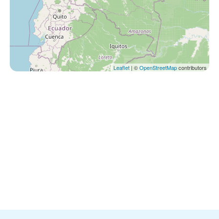
Leaflet
| ©
OpenStreetMap
contributors