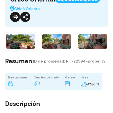
Chicó Oriental
Resumen
|
ID de propiedad:
RH-22594-property
Habitaciones
Cuartos de baño
Garaje
Área
4
4
4
sq ft
417
Descripción