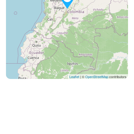
Leaflet
| ©
OpenStreetMap
contributors