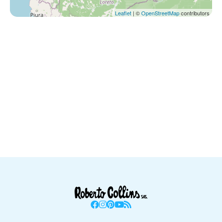
Leaflet
| ©
OpenStreetMap
contributors