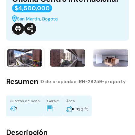
$4,500,000
San Martin, Bogota
Resumen
|
ID de propiedad:
RH-28259-property
Cuartos de baño
Garaje
Área
2
1
sq ft
109
Descripción