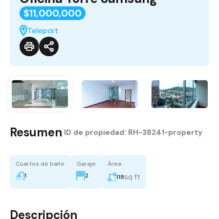
$11,000,000
Teleport
Resumen
|
ID de propiedad:
RH-38241-property
Cuartos de baño
Garaje
Área
1
2
sq ft
118
Descripción