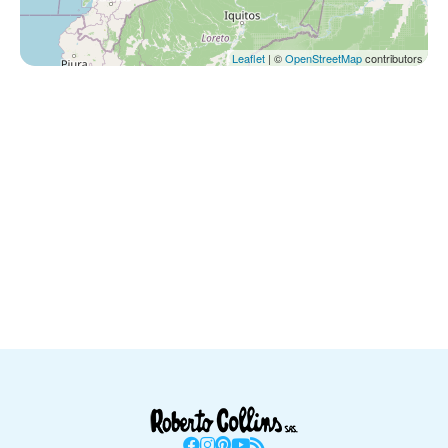
Leaflet
| ©
OpenStreetMap
contributors