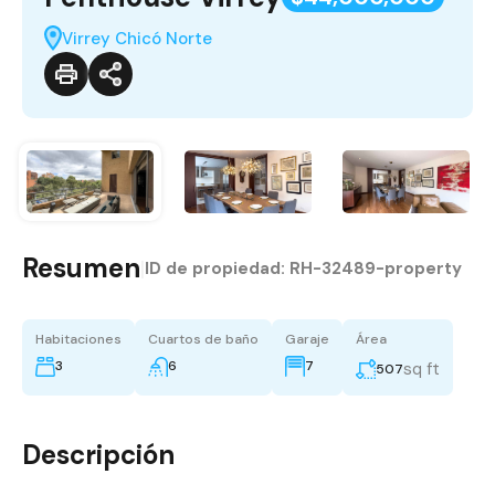
Virrey Chicó Norte
Resumen
|
ID de propiedad:
RH-32489-property
Habitaciones
Cuartos de baño
Garaje
Área
3
6
7
sq ft
507
Descripción