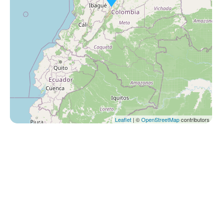
Leaflet
| ©
OpenStreetMap
contributors