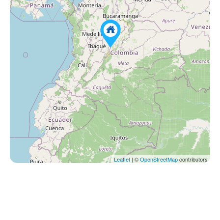
Leaflet
| ©
OpenStreetMap
contributors