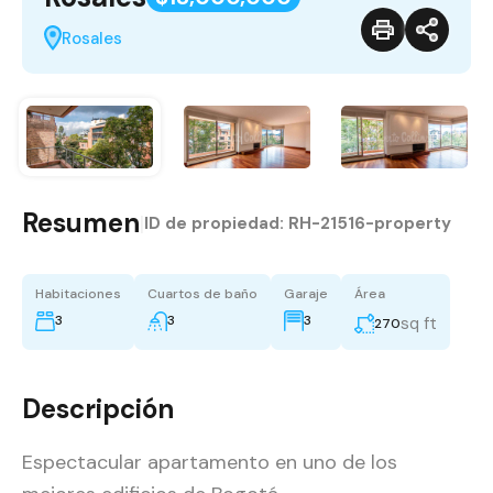
Rosales
Resumen
|
ID de propiedad:
RH-21516-property
Habitaciones
Cuartos de baño
Garaje
Área
3
3
3
sq ft
270
Descripción
Espectacular apartamento en uno de los