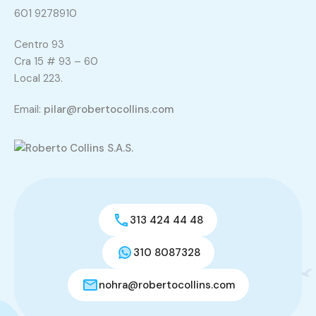
601 9278910
Centro 93
Cra 15 # 93 – 60
Local 223.
Email:
pilar@robertocollins.com
313 424 44 48
310 8087328
nohra@robertocollins.com