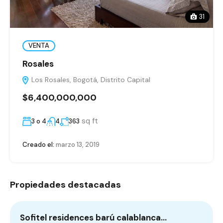
31
VENTA
Rosales
Los Rosales, Bogotá, Distrito Capital
$6,400,000,000
sq ft
3 o 4
4
363
Creado el:
marzo 13, 2019
Propiedades destacadas
Sofitel residences barú calablanca…
L