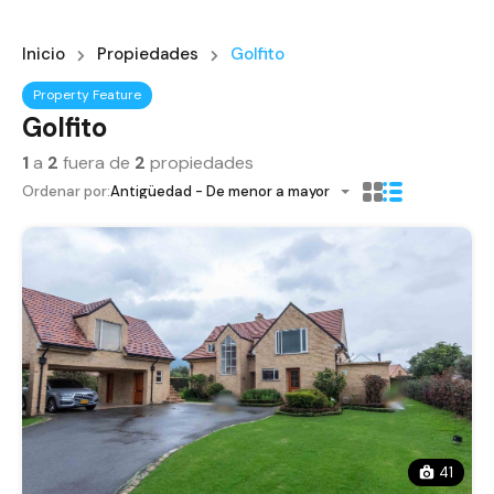
Inicio
Propiedades
Golfito
Property Feature
Golfito
1
a
2
fuera de
2
propiedades
Ordenar por:
Antigüedad - De menor a mayor
41