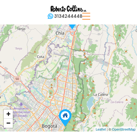
3134244448
+
−
Leaflet
| ©
OpenStreetMap