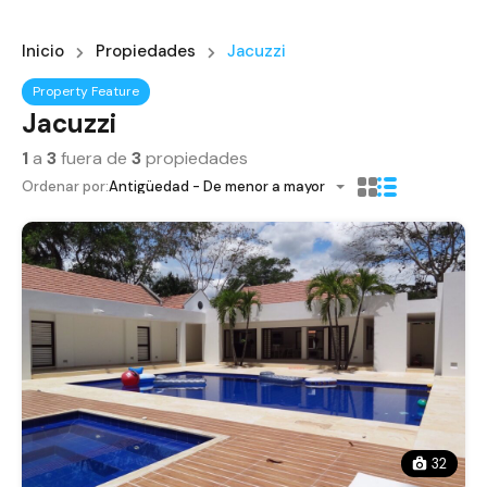
Inicio
Propiedades
Jacuzzi
Property Feature
Jacuzzi
1
a
3
fuera de
3
propiedades
Ordenar por:
Antigüedad - De menor a mayor
32