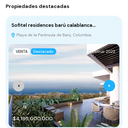
Propiedades destacadas
Sofitel residences barú calablanca…
L
Playa de la Península de Barú, Colombia
VENTA
Destacado
Construir 2022
$4,195,000,000