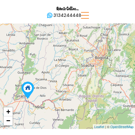
3134244448
2
+
−
Leaflet
| ©
OpenStreetMap