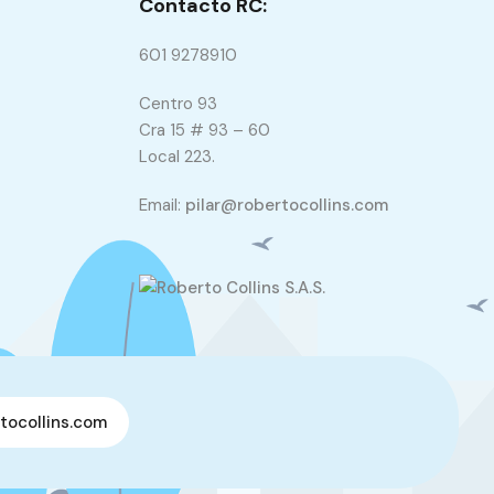
Contacto RC:
601 9278910
Centro 93
Cra 15 # 93 – 60
Local 223.
Email:
pilar@robertocollins.com
ocollins.com