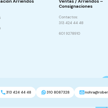
ación Arriendos
Ventas / Arriendos –
Consignaciones
Contactos:
5
313 424 44 48
0
601 9278910
313 424 44 48
310 8087328
nohra@robert