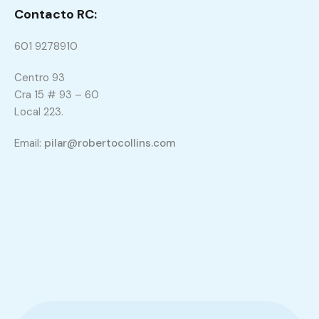
Contactos:
313 424 44 48
601 9278910
Contacto RC:
601 9278910
Centro 93
Cra 15 # 93 – 60
Local 223.
Email:
pilar@robertocollins.com