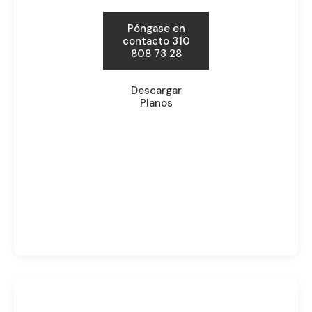
Póngase en
contacto 310
808 73 28
Descargar
Planos
Por
admin
febrero 28, 2019
Barú
,
Cala Blanca
,
Nacional