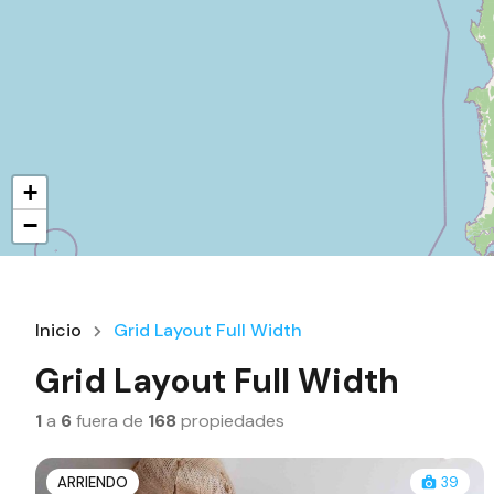
+
−
Inicio
Grid Layout Full Width
Grid Layout Full Width
1
a
6
fuera de
168
propiedades
ARRIENDO
39