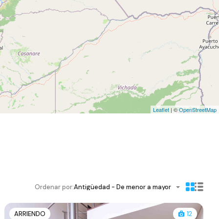
Leaflet
| ©
OpenStreetMap
Ordenar por:
Antigüedad - De menor a mayor
ARRIENDO
12