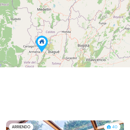
164
ARRIENDO
40