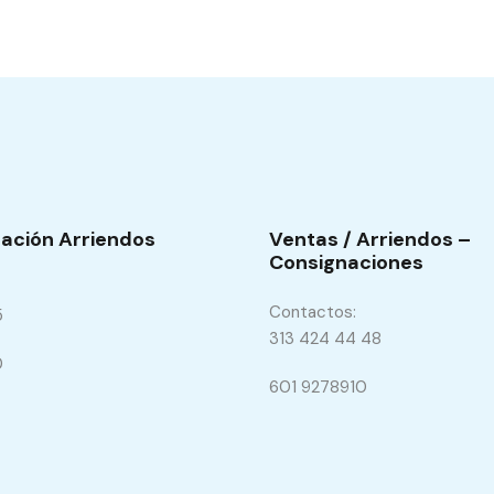
ación Arriendos
Ventas / Arriendos –
Consignaciones
Contactos:
5
313 424 44 48
0
601 9278910