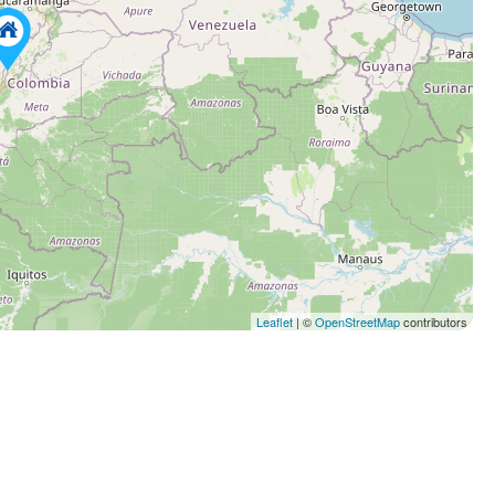
Leaflet
| ©
OpenStreetMap
contributors