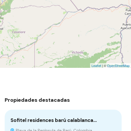
Leaflet
| ©
OpenStreetMap
Propiedades destacadas
Sofitel residences barú calablanca…
La
Playa de la Península de Barú, Colombia
E