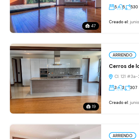
5
5
530
Creado el:
junio
47
ARRIENDO
Cerros de l
Cl. 121 #3a
3
3
307
Creado el:
junio
19
ARRIENDO