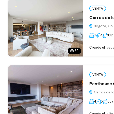
VENTA
Cerros de l
Bogotá, Col
3
4
332
Creado el:
agos
35
VENTA
Penthouse C
Cerros de lo
4
5
557
Creado el:
julio