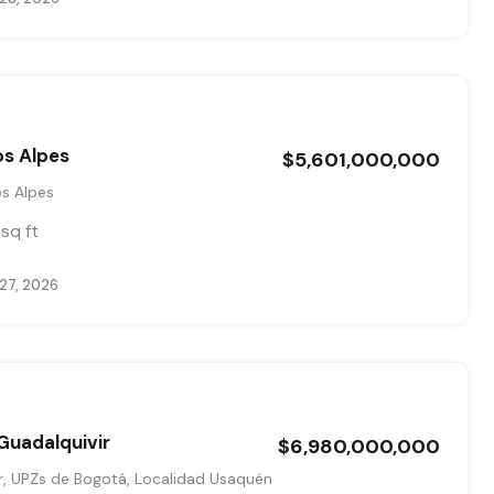
os Alpes
$5,601,000,000
os Alpes
sq ft
 27, 2026
Guadalquivir
$6,980,000,000
r, UPZs de Bogotá, Localidad Usaquén