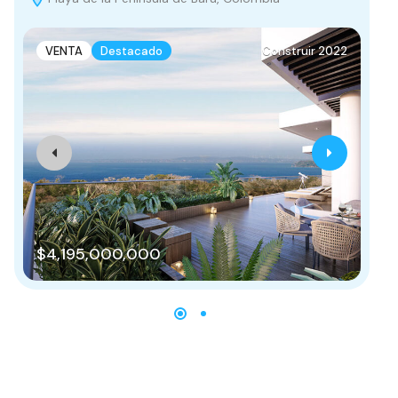
VENTA
Destacado
Construir 2022
$4,195,000,000
$