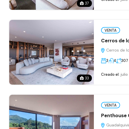
37
VENTA
Cerros de l
Cerros de l
3
4
307
Creado el:
julio
33
VENTA
Penthouse 
Guadalquivi