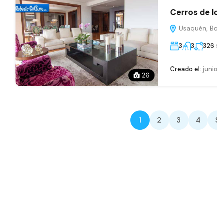
Cerros de l
Usaquén, Bog
3
3
326
Creado el:
junio
26
1
2
3
4