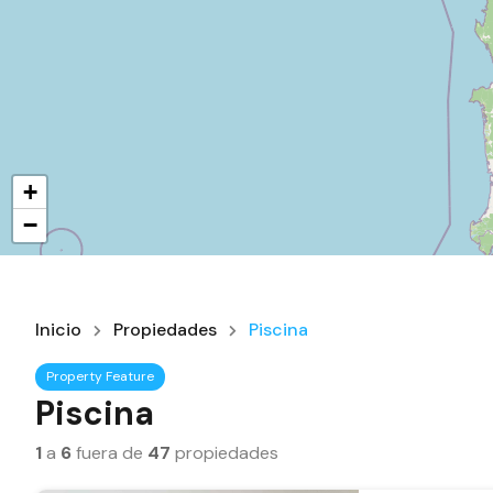
+
−
Inicio
Propiedades
Piscina
Property Feature
Piscina
1
a
6
fuera de
47
propiedades