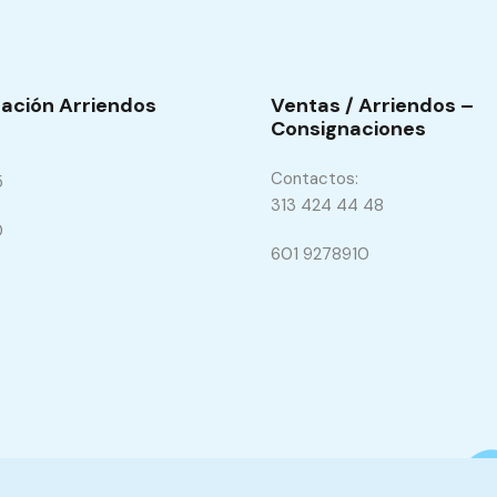
ación Arriendos
Ventas / Arriendos –
Consignaciones
Contactos:
5
313 424 44 48
0
601 9278910