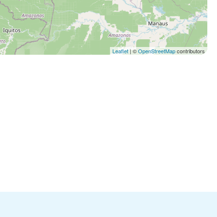
Leaflet
| ©
OpenStreetMap
contributors