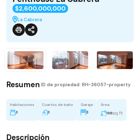
$2,600,000,000
La Cabrera
Resumen
|
ID de propiedad:
RH-36057-property
Habitaciones
Cuartos de baño
Garaje
Área
3
3
3
sq ft
198
Descripción