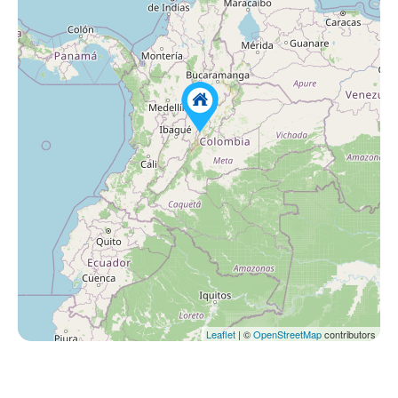
Leaflet
| ©
OpenStreetMap
contributors