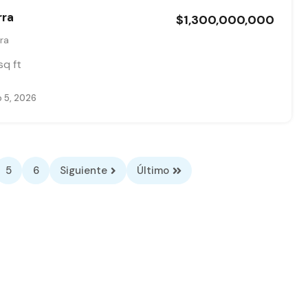
rra
$1,300,000,000
ra
sq ft
 5, 2026
5
6
Siguiente
Último