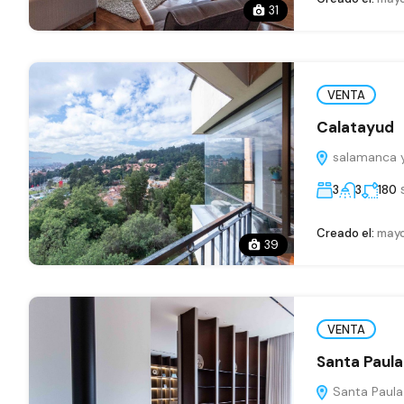
31
VENTA
Calatayud
salamanca y
3
3
180
Creado el:
mayo
39
VENTA
Santa Paula
Santa Paula