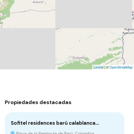
Leaflet
| ©
OpenStreetMap
Propiedades destacadas
Sofitel residences barú calablanca…
La
Playa de la Península de Barú, Colombia
E