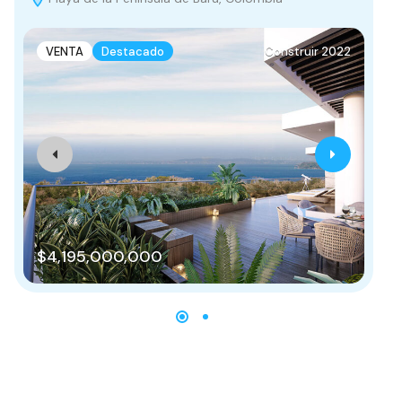
VENTA
Destacado
Construir 2022
$4,195,000,000
$