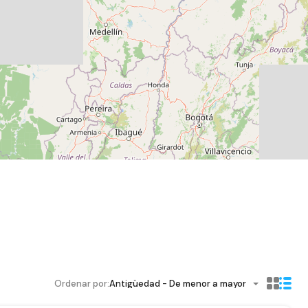
103
Ordenar por:
Antigüedad - De menor a mayor