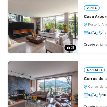
VENTA
Casa Arbor
Portería Ar
3
4
292
Creado el:
junio
31
ARRIENDO
Cerros de l
Cerros de l
3
4
326
Creado el:
mayo