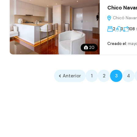
Chico Nava
Chicó Navar
2
3
108
Creado el:
mayo
20
Anterior
1
2
3
4