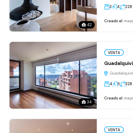
3
4
228
Creado el:
mayo
42
VENTA
Guadalquivi
Guadalquivi
4
5
328
Creado el:
mayo
34
VENTA