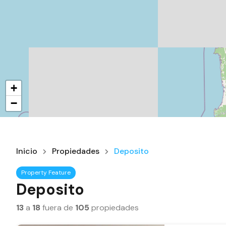
+
−
Inicio
Propiedades
Deposito
Property Feature
Deposito
13
a
18
fuera de
105
propiedades